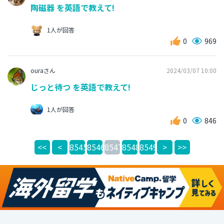
陶磁器 を英語で教えて!
1人が回答
0
969
ouraさん
2024/03/07 10:00
じっと待つ を英語で教えて!
1人が回答
0
846
<<
<
8545
8546
8547
8548
8549
>
>>