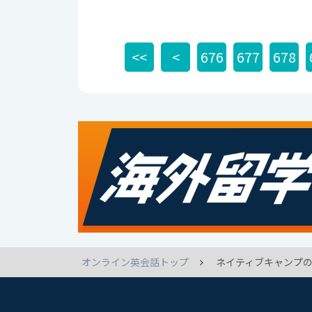
<<
<
676
677
678
オンライン英会話トップ
ネイティブキャンプの英語