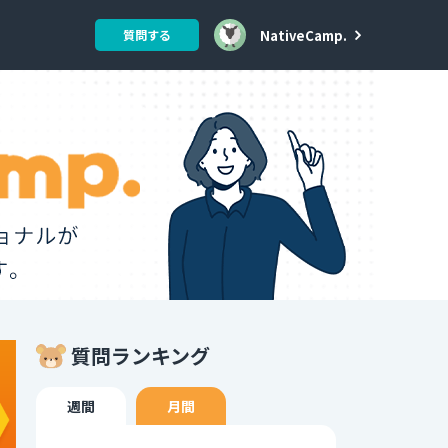
NativeCamp.
質問する
質問ランキング
週間
月間