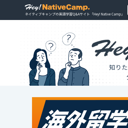
ネイティブキャンプの英語学習Q&Aサイト「Hey! Native Camp」