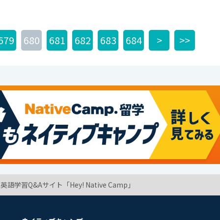
679
680
681
682
683
684
>
>>
学習Q&Aサイト「Hey! Native Camp」