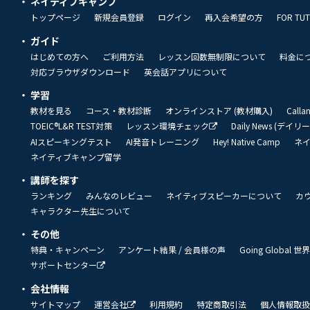
ネイティブキャンプ
トップページ
新規会員登録
ログイン
再入会希望の方
FOR TU
ガイド
はじめての方へ
ご利用方法
レッスン回数無制限について
料金に
対応ブラウザダウンロード
英会話アプリについて
学習
教材を見る
コース・教材診断
オンラインストア (教材購入)
Call
TOEIC®L&R TEST対策
レッスン環境チェック
Daily News (デイ
AIスピーキングテスト
AI発音トレーニング
Hey! Native Camp
ネ
ネイティブキャンプ留学
講師を探す
ランキング
みんなのレビュー
ネイティブスピーカーについて
カ
キャラクター先生について
その他
特典・キャンペーン
アンケート結果 / 会員様の声
Going Global
サポートセンター
会社情報
サイトマップ
運営会社
利用規約
特定商取引法
個人情報取扱