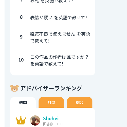
お札 を英語で教えて!
0
8
表情が硬い を英語で教えて!
0
磁気不良で使えません を英語
9
1
で教えて!
0
この作品の作者は誰ですか？
10
を英語で教えて!
2
アドバイザーランキング
0
週間
月間
総合
5
Shohei
0
回答数：138