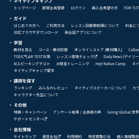
ネイティブキャンプ
トップページ
新規会員登録
ログイン
再入会希望の方
FOR TU
ガイド
はじめての方へ
ご利用方法
レッスン回数無制限について
料金に
対応ブラウザダウンロード
英会話アプリについて
学習
教材を見る
コース・教材診断
オンラインストア (教材購入)
Call
TOEIC®L&R TEST対策
レッスン環境チェック
Daily News (デイ
AIスピーキングテスト
AI発音トレーニング
Hey! Native Camp
ネ
ネイティブキャンプ留学
講師を探す
ランキング
みんなのレビュー
ネイティブスピーカーについて
カ
キャラクター先生について
その他
特典・キャンペーン
アンケート結果 / 会員様の声
Going Global
サポートセンター
会社情報
サイトマップ
運営会社
利用規約
特定商取引法
個人情報取扱