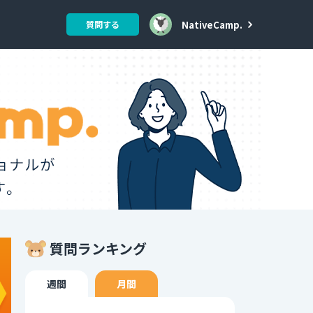
NativeCamp.
質問する
質問ランキング
週間
月間