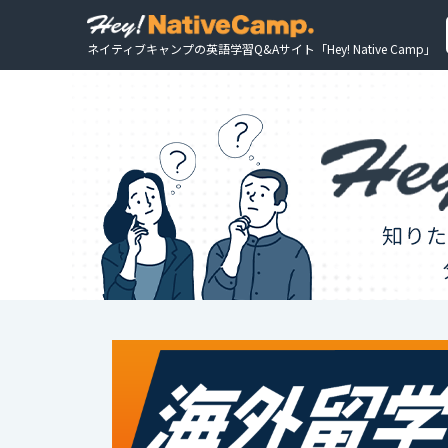
ネイティブキャンプの英語学習Q&Aサイト「Hey! Native Camp」