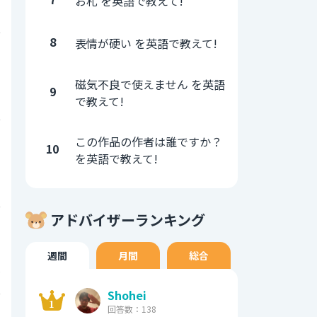
お札 を英語で教えて!
7
8
表情が硬い を英語で教えて!
0
磁気不良で使えません を英語
9
1
で教えて!
0
この作品の作者は誰ですか？
10
を英語で教えて!
7
アドバイザーランキング
0
週間
月間
総合
6
Shohei
0
回答数：138