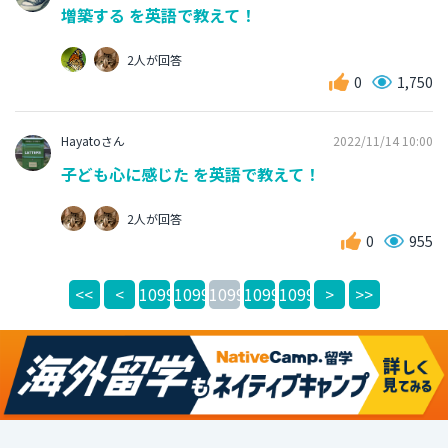
増築する を英語で教えて！
2人が回答
0
1,750
Hayatoさん
2022/11/14 10:00
子ども心に感じた を英語で教えて！
2人が回答
0
955
<<
<
10995
10996
10997
10998
10999
>
>>