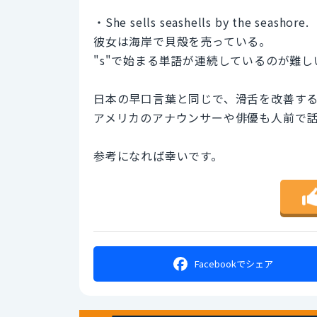
・She sells seashells by the seashore.
彼女は海岸で貝殻を売っている。
"s"で始まる単語が連続しているのが難
日本の早口言葉と同じで、滑舌を改善す
アメリカのアナウンサーや俳優も人前で
参考になれば幸いです。
Facebookで
シェア