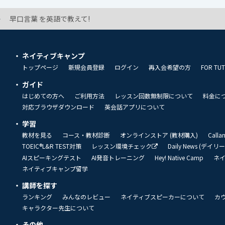
早口言葉 を英語で教えて!
ネイティブキャンプ
トップページ
新規会員登録
ログイン
再入会希望の方
FOR TU
ガイド
はじめての方へ
ご利用方法
レッスン回数無制限について
料金に
対応ブラウザダウンロード
英会話アプリについて
学習
教材を見る
コース・教材診断
オンラインストア (教材購入)
Call
TOEIC®L&R TEST対策
レッスン環境チェック
Daily News (デイ
AIスピーキングテスト
AI発音トレーニング
Hey! Native Camp
ネ
ネイティブキャンプ留学
講師を探す
ランキング
みんなのレビュー
ネイティブスピーカーについて
カ
キャラクター先生について
その他