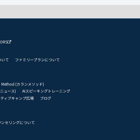
TORS
ついて
ファミリープランについて
an Method (カランメソッド)
リーニュース)
AIスピーキングトレーニング
イティブキャンプ広場
ブログ
ウンセリングについて