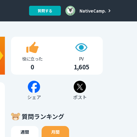
NativeCamp.
質問する
役に立った
PV
0
1,605
シェア
ポスト
質問ランキング
週間
月間