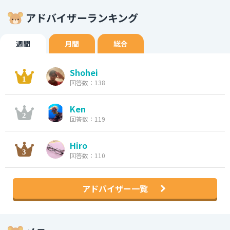
アドバイザーランキング
週間
月間
総合
Shohei
回答数：138
Ken
回答数：119
Hiro
回答数：110
アドバイザー一覧