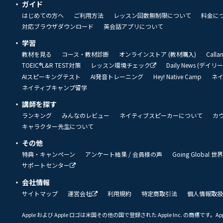
ガイド
はじめての方へ
ご利用方法
レッスン回数無制限について
料金に
対応ブラウザダウンロード
英会話アプリについて
学習
教材を見る
コース・教材診断
オンラインストア (教材購入)
Call
TOEIC®L&R TEST対策
レッスン環境チェック
Daily News (デイ
AIスピーキングテスト
AI発音トレーニング
Hey! Native Camp
ネ
ネイティブキャンプ留学
講師を探す
ランキング
みんなのレビュー
ネイティブスピーカーについて
カ
キャラクター先生について
その他
特典・キャンペーン
アンケート結果 / 会員様の声
Going Global
サポートセンター
会社情報
サイトマップ
運営会社
利用規約
特定商取引法
個人情報取扱
Apple および Apple ロゴは米国その他の国で登録された Apple Inc. の商標です。App 