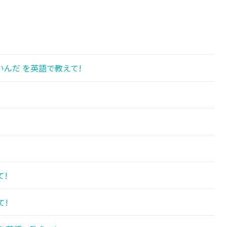
んだ を英語で教えて!
て!
て!