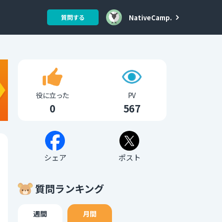
NativeCamp.
質問する
役に立った
PV
0
567
シェア
ポスト
質問ランキング
週間
月間