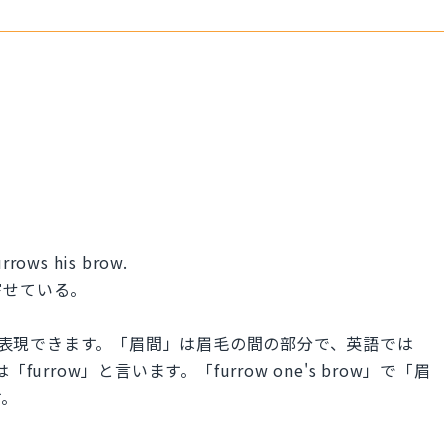
furrows his brow.
寄せている。
son」と表現できます。「眉間」は眉毛の間の部分で、英語では
rrow」と言います。「furrow one's brow」で「眉
す。