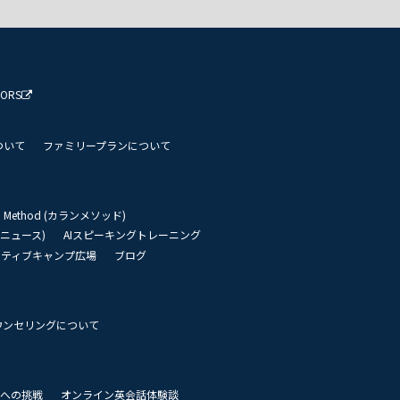
TORS
ついて
ファミリープランについて
an Method (カランメソッド)
リーニュース)
AIスピーキングトレーニング
イティブキャンプ広場
ブログ
ウンセリングについて
 世界への挑戦
オンライン英会話体験談