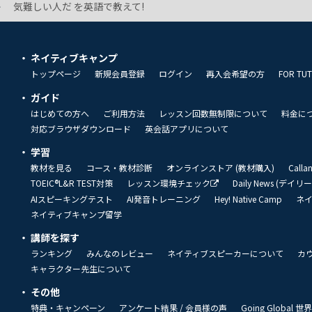
気難しい人だ を英語で教えて!
ネイティブキャンプ
トップページ
新規会員登録
ログイン
再入会希望の方
FOR TU
ガイド
はじめての方へ
ご利用方法
レッスン回数無制限について
料金に
対応ブラウザダウンロード
英会話アプリについて
学習
教材を見る
コース・教材診断
オンラインストア (教材購入)
Call
TOEIC®L&R TEST対策
レッスン環境チェック
Daily News (デイ
AIスピーキングテスト
AI発音トレーニング
Hey! Native Camp
ネ
ネイティブキャンプ留学
講師を探す
ランキング
みんなのレビュー
ネイティブスピーカーについて
カ
キャラクター先生について
その他
特典・キャンペーン
アンケート結果 / 会員様の声
Going Global