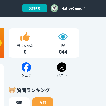
NativeCamp.
質問する
役に立った
PV
0
844
シェア
ポスト
質問ランキング
週間
月間