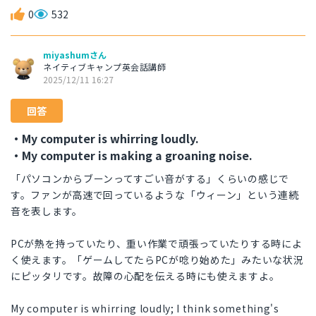
0
532
miyashumさん
ネイティブキャンプ英会話講師
2025/12/11 16:27
回答
・My computer is whirring loudly.
・My computer is making a groaning noise.
「パソコンからブーンってすごい音がする」くらいの感じで
す。ファンが高速で回っているような「ウィーン」という連続
音を表します。
PCが熱を持っていたり、重い作業で頑張っていたりする時によ
く使えます。「ゲームしてたらPCが唸り始めた」みたいな状況
にピッタリです。故障の心配を伝える時にも使えますよ。
My computer is whirring loudly; I think something's