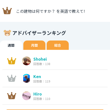
この建物は何ですか？ を英語で教えて!
アドバイザーランキング
週間
月間
総合
Shohei
回答数：138
Ken
回答数：119
Hiro
回答数：110