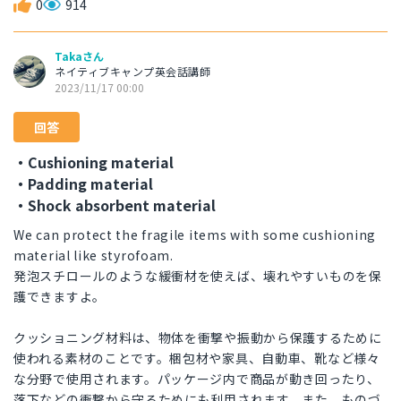
0
914
Takaさん
ネイティブキャンプ英会話講師
2023/11/17 00:00
回答
・Cushioning material
・Padding material
・Shock absorbent material
We can protect the fragile items with some cushioning
material like styrofoam.
発泡スチロールのような緩衝材を使えば、壊れやすいものを保
護できますよ。
クッショニング材料は、物体を衝撃や振動から保護するために
使われる素材のことです。梱包材や家具、自動車、靴など様々
な分野で使用されます。パッケージ内で商品が動き回ったり、
落下などの衝撃から守るためにも利用されます。また、ものづ