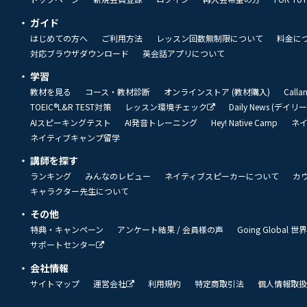
ガイド
はじめての方へ
ご利用方法
レッスン回数無制限について
料金に
対応ブラウザダウンロード
英会話アプリについて
学習
教材を見る
コース・教材診断
オンラインストア (教材購入)
Call
TOEIC®L&R TEST対策
レッスン環境チェック
Daily News (デイ
AIスピーキングテスト
AI発音トレーニング
Hey! Native Camp
ネ
ネイティブキャンプ留学
講師を探す
ランキング
みんなのレビュー
ネイティブスピーカーについて
カ
キャラクター先生について
その他
特典・キャンペーン
アンケート結果 / 会員様の声
Going Global
サポートセンター
会社情報
サイトマップ
運営会社
利用規約
特定商取引法
個人情報取扱