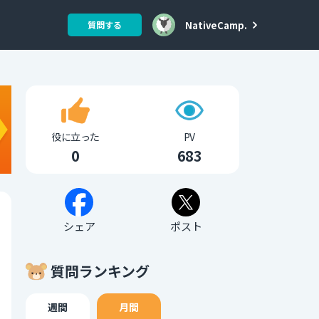
NativeCamp.
質問する
役に立った
PV
0
683
シェア
ポスト
質問ランキング
週間
月間