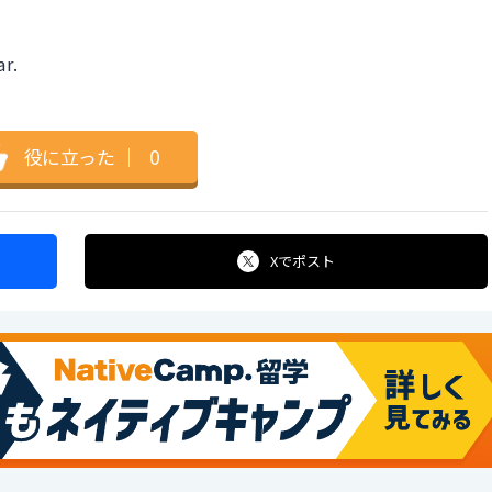
ar.
）
役に立った
｜
0
Xで
ポスト