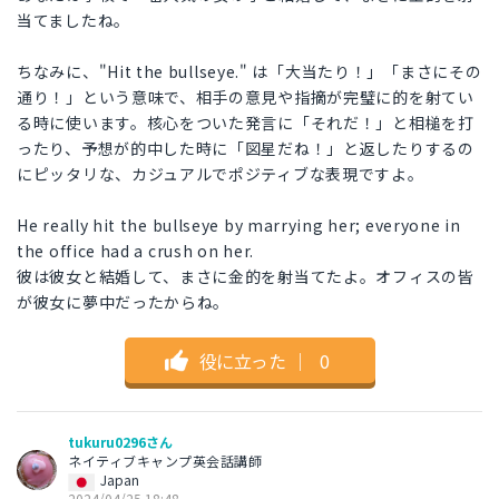
当てましたね。
ちなみに、"Hit the bullseye." は「大当たり！」「まさにその
通り！」という意味で、相手の意見や指摘が完璧に的を射てい
る時に使います。核心をついた発言に「それだ！」と相槌を打
ったり、予想が的中した時に「図星だね！」と返したりするの
にピッタリな、カジュアルでポジティブな表現ですよ。
He really hit the bullseye by marrying her; everyone in
the office had a crush on her.
彼は彼女と結婚して、まさに金的を射当てたよ。オフィスの皆
が彼女に夢中だったからね。
役に立った
｜
0
tukuru0296さん
ネイティブキャンプ英会話講師
Japan
2024/04/25 18:48