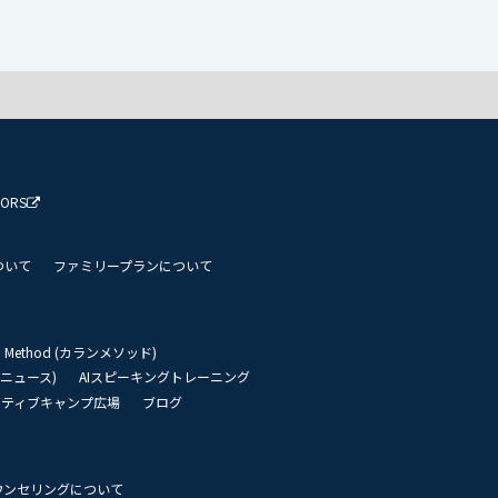
TORS
ついて
ファミリープランについて
an Method (カランメソッド)
リーニュース)
AIスピーキングトレーニング
イティブキャンプ広場
ブログ
ウンセリングについて