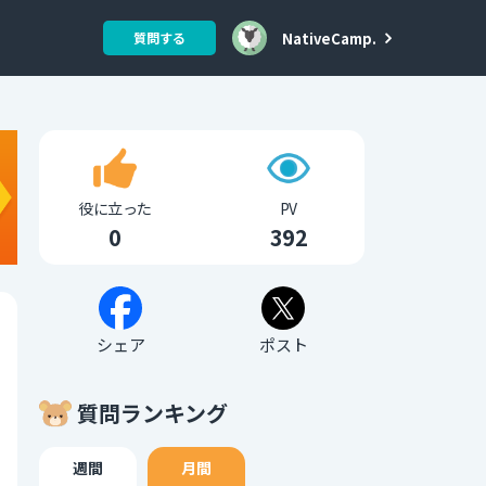
NativeCamp.
質問する
役に立った
PV
0
392
シェア
ポスト
質問ランキング
週間
月間