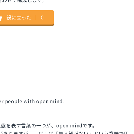
役に立った
｜
0
her people with open mind.
。
を表す言葉の一つが、open mindです。
う意味がありますが、しばしば「先入観がない」という意味で用