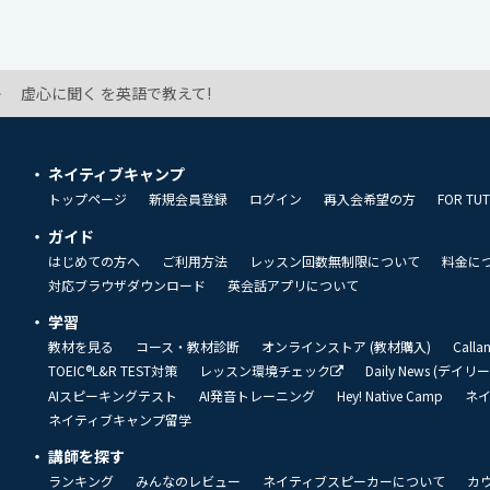
虚心に聞く を英語で教えて!
ネイティブキャンプ
トップページ
新規会員登録
ログイン
再入会希望の方
FOR TU
ガイド
はじめての方へ
ご利用方法
レッスン回数無制限について
料金に
対応ブラウザダウンロード
英会話アプリについて
学習
教材を見る
コース・教材診断
オンラインストア (教材購入)
Call
TOEIC®L&R TEST対策
レッスン環境チェック
Daily News (デイ
AIスピーキングテスト
AI発音トレーニング
Hey! Native Camp
ネ
ネイティブキャンプ留学
講師を探す
ランキング
みんなのレビュー
ネイティブスピーカーについて
カ