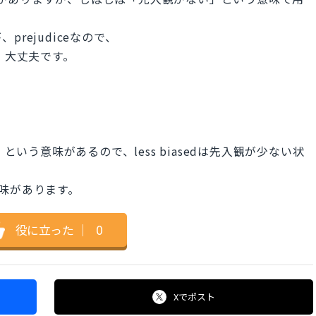
rejudiceなので、
しても、大丈夫です。
という意味があるので、less biasedは先入観が少ない状
う意味があります。
役に立った
｜
0
Xで
ポスト