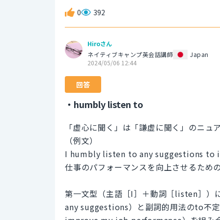
0
392
Hiroさん
ネイティブキャンプ英会話講師
Japan
2024/05/06 12:44
回答
・humbly listen to
「虚心に聞く」は「謙虚に聞く」のニュアンスで
（例文）
I humbly listen to any suggestions to
仕事のパフォーマンスを向上させるため
第一文型（主語［I］＋動詞［listen］
any suggestions）と副詞的用法
improve my job performance