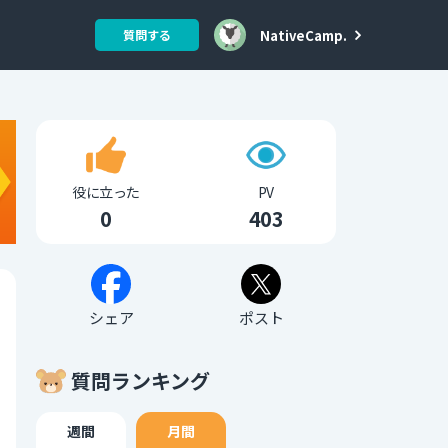
NativeCamp.
質問する
役に立った
PV
0
403
シェア
ポスト
質問ランキング
週間
月間