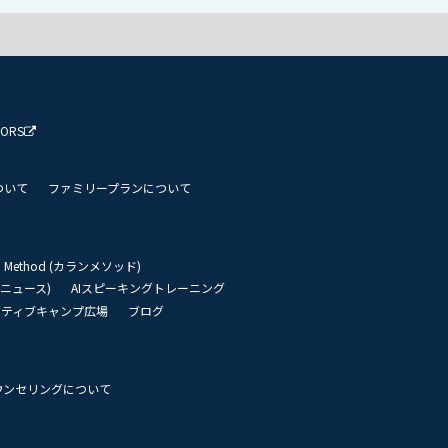
TORS
ついて
ファミリープランについて
an Method (カランメソッド)
リーニュース)
AIスピーキングトレーニング
イティブキャンプ広場
ブログ
ウンセリングについて