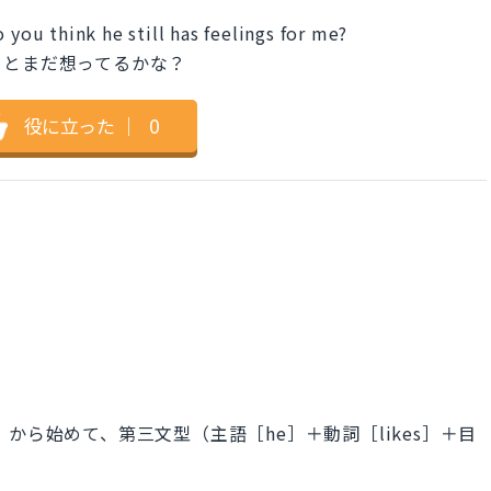
 you think he still has feelings for me?
ことまだ想ってるかな？
役に立った
｜
0
nk」から始めて、第三文型（主語［he］＋動詞［likes］＋目