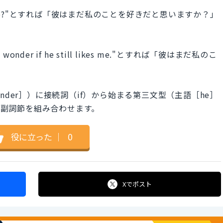
l likes me?"とすれば「彼はまだ私のことを好きだと思いますか？」
r if he still likes me."とすれば「彼はまだ私のこ
nder］）に接続詞（if）から始まる第三文型（主語［he］
従属副詞節を組み合わせます。
役に立った
｜
0
Xで
ポスト