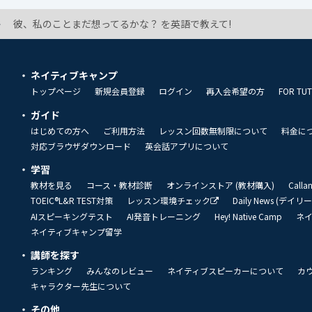
彼、私のことまだ想ってるかな？ を英語で教えて!
ネイティブキャンプ
トップページ
新規会員登録
ログイン
再入会希望の方
FOR TU
ガイド
はじめての方へ
ご利用方法
レッスン回数無制限について
料金に
対応ブラウザダウンロード
英会話アプリについて
学習
教材を見る
コース・教材診断
オンラインストア (教材購入)
Call
TOEIC®L&R TEST対策
レッスン環境チェック
Daily News (デイ
AIスピーキングテスト
AI発音トレーニング
Hey! Native Camp
ネ
ネイティブキャンプ留学
講師を探す
ランキング
みんなのレビュー
ネイティブスピーカーについて
カ
キャラクター先生について
その他