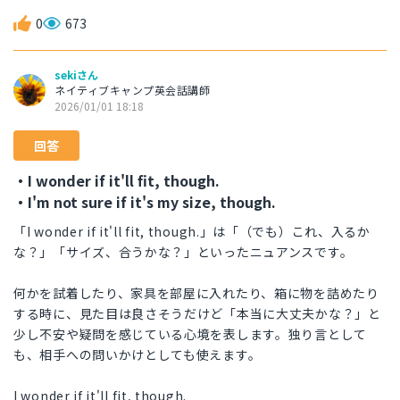
0
673
sekiさん
ネイティブキャンプ英会話講師
2026/01/01 18:18
回答
・I wonder if it'll fit, though.
・I'm not sure if it's my size, though.
「I wonder if it'll fit, though.」は「（でも）これ、入るか
な？」「サイズ、合うかな？」といったニュアンスです。
何かを試着したり、家具を部屋に入れたり、箱に物を詰めたり
する時に、見た目は良さそうだけど「本当に大丈夫かな？」と
少し不安や疑問を感じている心境を表します。独り言として
も、相手への問いかけとしても使えます。
I wonder if it'll fit, though.