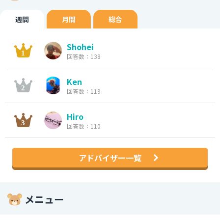
週間
月間
総合
Shohei
回答数：138
Ken
回答数：119
Hiro
回答数：110
アドバイザー一覧
メニュー