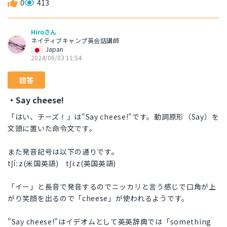
0
413
Hiroさん
ネイティブキャンプ英会話講師
Japan
2024/06/03 11:54
回答
・Say cheese!
「はい、チーズ！」は"Say cheese!"です。動詞原形（Say）を
文頭に置いた命令文です。
また発音記号は以下の通りです。
tʃíːz(米国英語) tʃi:z(英国英語)
「イー」と長音で発音するのでニッカリと言う感じで口角が上
がり笑顔を出るので「cheese」が使われるようです。
"Say cheese!"はイデオムとして英英辞典では「something