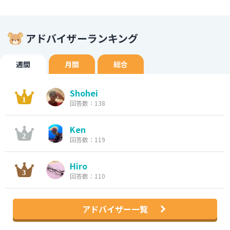
アドバイザーランキング
週間
月間
総合
Shohei
回答数：138
Ken
回答数：119
Hiro
回答数：110
アドバイザー一覧