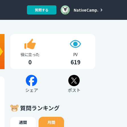
NativeCamp.
質問する
役に立った
PV
0
619
シェア
ポスト
質問ランキング
週間
月間