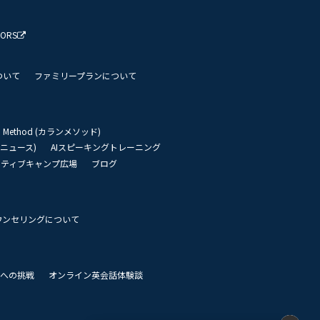
TORS
ついて
ファミリープランについて
an Method (カランメソッド)
リーニュース)
AIスピーキングトレーニング
イティブキャンプ広場
ブログ
ウンセリングについて
 世界への挑戦
オンライン英会話体験談