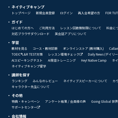
ネイティブキャンプ
トップページ
新規会員登録
ログイン
再入会希望の方
FOR TU
ガイド
はじめての方へ
ご利用方法
レッスン回数無制限について
料金に
対応ブラウザダウンロード
英会話アプリについて
学習
教材を見る
コース・教材診断
オンラインストア (教材購入)
Call
TOEIC®L&R TEST対策
レッスン環境チェック
Daily News (デイ
AIスピーキングテスト
AI発音トレーニング
Hey! Native Camp
ネ
ネイティブキャンプ留学
講師を探す
ランキング
みんなのレビュー
ネイティブスピーカーについて
カ
キャラクター先生について
その他
特典・キャンペーン
アンケート結果 / 会員様の声
Going Global
サポートセンター
会社情報