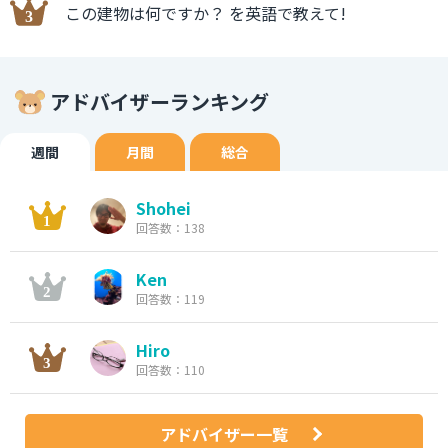
この建物は何ですか？ を英語で教えて!
アドバイザーランキング
週間
月間
総合
Shohei
回答数：138
Ken
回答数：119
Hiro
回答数：110
アドバイザー一覧