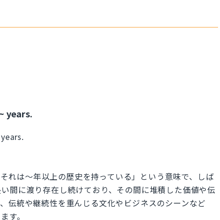
~ years.
 years.
~ years.」は「それは〜年以上の歴史を持っている」という意味で、しば
長い間に渡り存在し続けており、その間に堆積した価値や伝
た、伝統や継続性を重んじる文化やビジネスのシーンなど
ります。