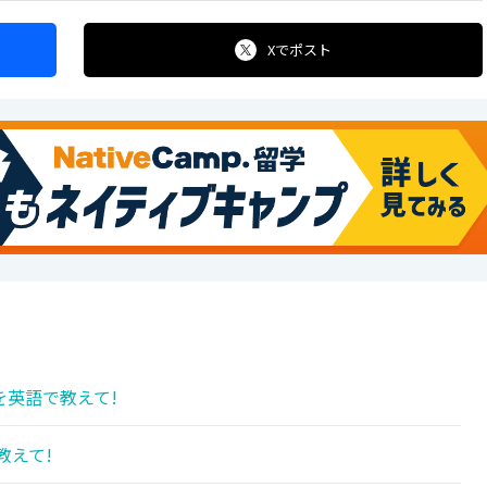
Xで
ポスト
を英語で教えて!
教えて!