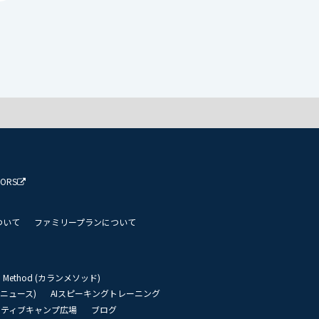
TORS
ついて
ファミリープランについて
an Method (カランメソッド)
リーニュース)
AIスピーキングトレーニング
イティブキャンプ広場
ブログ