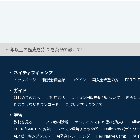
〜年以上の歴史を持つ を英語で教えて!
ネイティブキャンプ
トップページ
新規会員登録
ログイン
再入会希望の方
FOR TU
ガイド
はじめての方へ
ご利用方法
レッスン回数無制限について
料金に
対応ブラウザダウンロード
英会話アプリについて
学習
教材を見る
コース・教材診断
オンラインストア (教材購入)
Call
TOEIC®L&R TEST対策
レッスン環境チェック
Daily News (デイ
AIスピーキングテスト
AI発音トレーニング
Hey! Native Camp
ネ