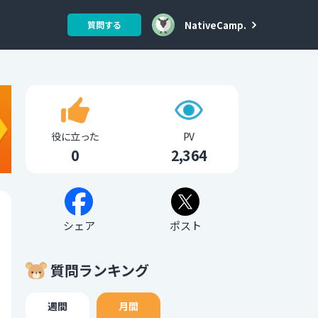
NativeCamp.
質問する
役に立った
PV
0
2,364
シェア
ポスト
質問ランキング
週間
月間