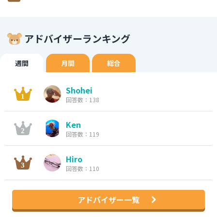
アドバイザーランキング
週間
月間
総合
Shohei
回答数：138
Ken
回答数：119
Hiro
回答数：110
アドバイザー一覧