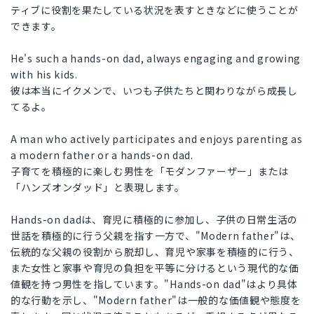
ティブに役割を果たしている状況を表すときなどに使うことが
できます。
He's such a hands-on dad, always engaging and growing
with his kids.
彼は本当にイクメンで、いつも子供たちと関わりながら成長し
てるよ。
A man who actively participates and enjoys parenting as
a modern father or a hands-on dad.
子育てを積極的に楽しむ男性を「モダンファーザー」または
「ハンズオンダッド」と表現します。
Hands-on dadは、育児に積極的に参加し、子供の日常生活の
世話を積極的に行う父親を指す一方で、"Modern father"は、
伝統的な父親の役割から脱却し、育児や家事を積極的に行う、
また女性と家事や育児の負担を平等に分けるという現代的な価
値観を持つ男性を指しています。"Hands-on dad"はより具体
的な行動を示し、"Modern father"は一般的な価値観や態度を