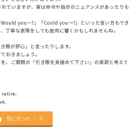
とされていますが、実は命令や指示のニュアンスがあったりも
ld you〜?」「Could you〜?」といった言い方もでき
と、丁寧な表現をしても皮肉に響くかもしれませんね。
引き際が肝心」と言ったりします。
げておきましょう。
らを、ご質問の「引き際を見極めて下さい」の英訳と考えて
.
retire.
ve.
役に立った
｜
0