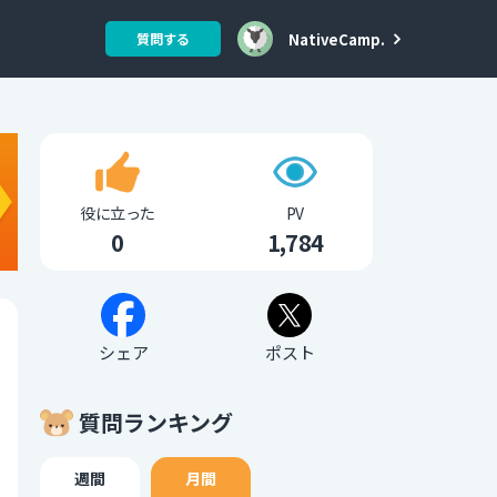
NativeCamp.
質問する
役に立った
PV
0
1,784
シェア
ポスト
質問ランキング
週間
月間