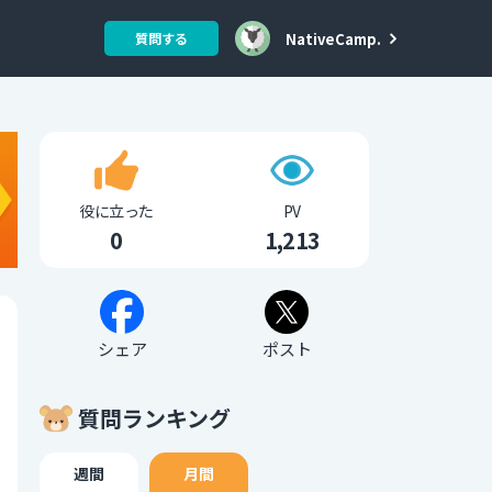
NativeCamp.
質問する
役に立った
PV
0
1,213
シェア
ポスト
質問ランキング
週間
月間