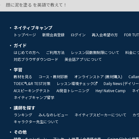
顔に泥を塗る を英語で教えて！
ネイティブキャンプ
トップページ
新規会員登録
ログイン
再入会希望の方
FOR TU
ガイド
はじめての方へ
ご利用方法
レッスン回数無制限について
料金に
対応ブラウザダウンロード
英会話アプリについて
学習
教材を見る
コース・教材診断
オンラインストア (教材購入)
Call
TOEIC®L&R TEST対策
レッスン環境チェック
Daily News (デイ
AIスピーキングテスト
AI発音トレーニング
Hey! Native Camp
ネ
ネイティブキャンプ留学
講師を探す
ランキング
みんなのレビュー
ネイティブスピーカーについて
カ
キャラクター先生について
その他
特典・キャンペーン
アンケート結果 / 会員様の声
Going Global