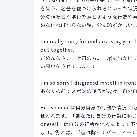
を失う、名誉を傷つけられるといった状
分の信頼性や地位を落とすような行為や
めなければならない時、公に恥ずかしいことが
I'm really sorry for embarrassing you
out together.
ごめんなさい、上司の方。一緒に出かけ
い思いをさせてしまって。
I'm so sorry I disgraced myself in fron
あなたの前でズボンの後ろが破け、自分
Be ashamedは自分自身の行動や情
使われます。「あなたは自分の行動に恥じる
oneself」は自分の行動が他人によっ
ます。例えば、「彼は酔ってパーティーで