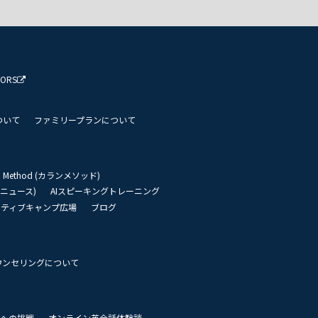
TORS
ついて
ファミリープランについて
an Method (カランメソッド)
リーニュース)
AIスピーキングトレーニング
イティブキャンプ広場
ブログ
ウンセリングについて
 世界への挑戦
オンライン英会話体験談