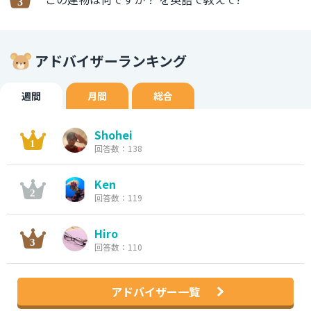
アドバイザーランキング
週間
月間
総合
Shohei
回答数：138
Ken
回答数：119
Hiro
回答数：110
アドバイザー一覧