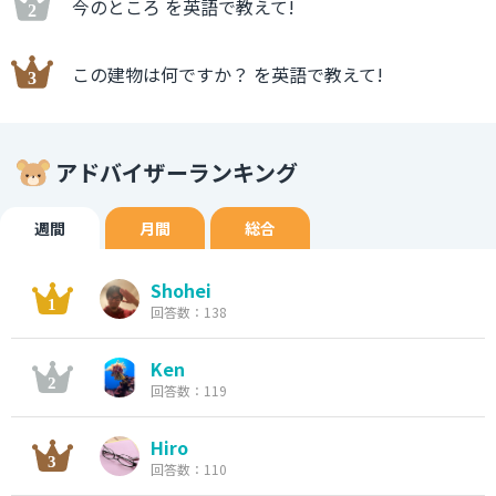
今のところ を英語で教えて!
この建物は何ですか？ を英語で教えて!
アドバイザーランキング
週間
月間
総合
Shohei
回答数：138
Ken
回答数：119
Hiro
回答数：110