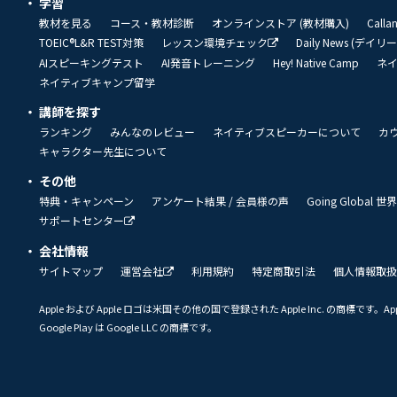
学習
教材を見る
コース・教材診断
オンラインストア (教材購入)
Call
TOEIC®L&R TEST対策
レッスン環境チェック
Daily News (デイ
AIスピーキングテスト
AI発音トレーニング
Hey! Native Camp
ネ
ネイティブキャンプ留学
講師を探す
ランキング
みんなのレビュー
ネイティブスピーカーについて
カ
キャラクター先生について
その他
特典・キャンペーン
アンケート結果 / 会員様の声
Going Global
サポートセンター
会社情報
サイトマップ
運営会社
利用規約
特定商取引法
個人情報取扱
Apple および Apple ロゴは米国その他の国で登録された Apple Inc. の商標です。App 
Google Play は Google LLC の商標です。