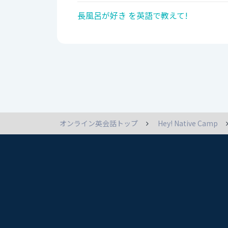
長風呂が好き を英語で教えて!
オンライン英会話トップ
Hey! Native Camp