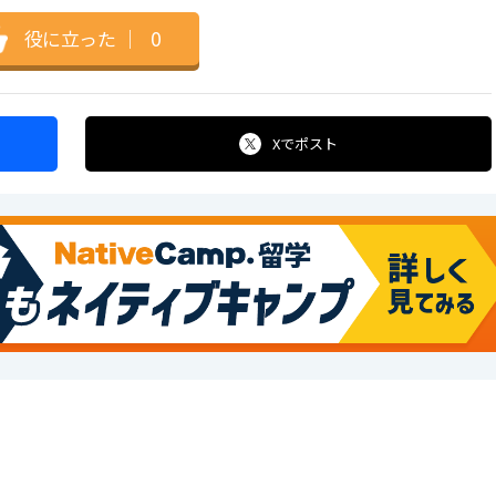
役に立った
｜
0
Xで
ポスト