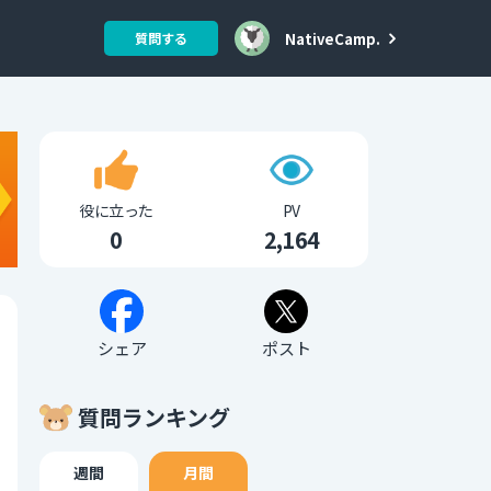
NativeCamp.
質問する
役に立った
PV
0
2,164
シェア
ポスト
質問ランキング
週間
月間