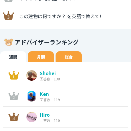
この建物は何ですか？ を英語で教えて!
アドバイザーランキング
週間
月間
総合
Shohei
回答数：138
Ken
回答数：119
Hiro
回答数：110