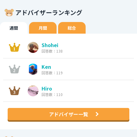
アドバイザーランキング
週間
月間
総合
Shohei
回答数：138
Ken
回答数：119
Hiro
回答数：110
アドバイザー一覧