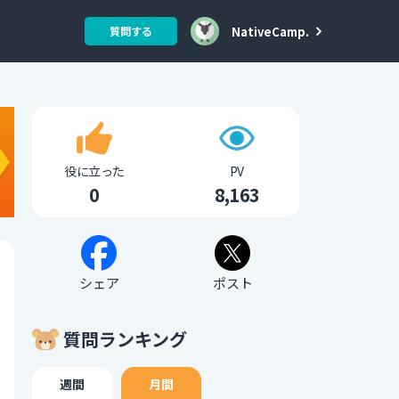
NativeCamp.
質問する
役に立った
PV
0
8,163
シェア
ポスト
質問ランキング
週間
月間