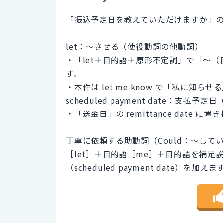
「振込予定日を教えていただけますか」
let：～させる（使役動詞の他動詞）
・「let＋目的語＋原形不定詞」で「～
す。
・本件は let me know で「私に
scheduled payment date：支払
・「送金日」の remittance date 
丁寧に依頼する助動詞（Could：～して
［let］＋目的語［me］＋目的語を補足
（scheduled payment date）を加えま