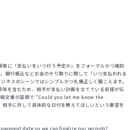
は、取引先や顧客に「支払いをいつ行う予定か」をフォーマルかつ端的
す。銀行振込などお金のやり取りに関して「いつ支払われる
ビジネスのシーンではシンプルかつ礼儀正しく聞こえます。
という意味を含むため、相手が支払い計画を立てている前提が伝
頭で “Could you let me know the
” と尋ねれば、相手に対して具体的な日付を教えてほしいという要望を
payment date so we can finalize our records?