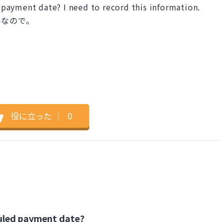
payment date? I need to record this information.
要なので。
役に立った
｜
0
uled payment date?