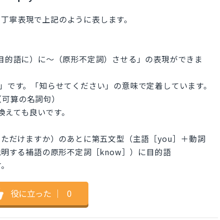
の丁寧表現で上記のように表します。
（目的語に）に～（原形不定詞）させる」の表現ができま
知らせる」です。「知らせてください」の意味で定着しています。
予定日（可算の名詞句）
に置き換えても良いです。
いただけますか）のあとに第五文型（主語［you］＋動詞
説明する補語の原形不定詞［know］）に目的語
す。
役に立った
｜
0