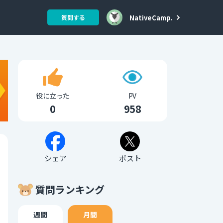
NativeCamp.
質問する
役に立った
PV
0
958
シェア
ポスト
質問ランキング
週間
月間