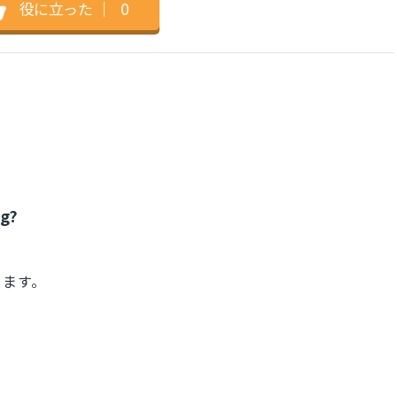
役に立った
｜
0
ng?
ります。