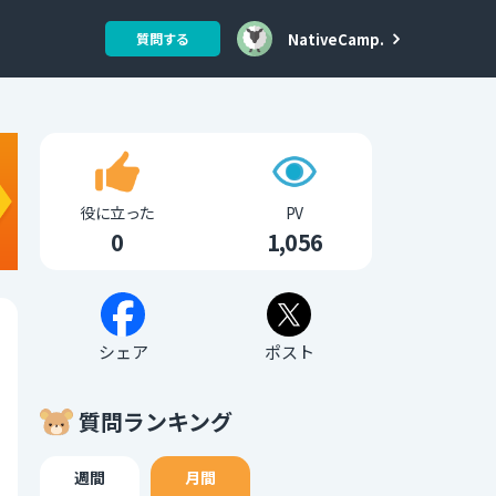
NativeCamp.
質問する
役に立った
PV
0
1,056
シェア
ポスト
質問ランキング
週間
月間