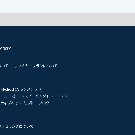
TORS
ついて
ファミリープランについて
an Method (カランメソッド)
リーニュース)
AIスピーキングトレーニング
イティブキャンプ広場
ブログ
ウンセリングについて