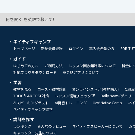
何を聞く を英語で教えて!
ネイティブキャンプ
トップページ
新規会員登録
ログイン
再入会希望の方
FOR TU
ガイド
はじめての方へ
ご利用方法
レッスン回数無制限について
料金に
対応ブラウザダウンロード
英会話アプリについて
学習
教材を見る
コース・教材診断
オンラインストア (教材購入)
Call
TOEIC®L&R TEST対策
レッスン環境チェック
Daily News (デイ
AIスピーキングテスト
AI発音トレーニング
Hey! Native Camp
ネ
ネイティブキャンプ留学
講師を探す
ランキング
みんなのレビュー
ネイティブスピーカーについて
カ
キャラクター先生について