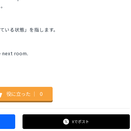
た。
聞いている状態」を指します。
e next room.
役に立った
｜
0
Xで
ポスト