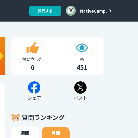
NativeCamp.
質問する
役に立った
PV
0
451
シェア
ポスト
質問ランキング
週間
月間