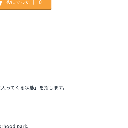
役に立った
｜
0
に入ってくる状態」を指します。
orhood park.