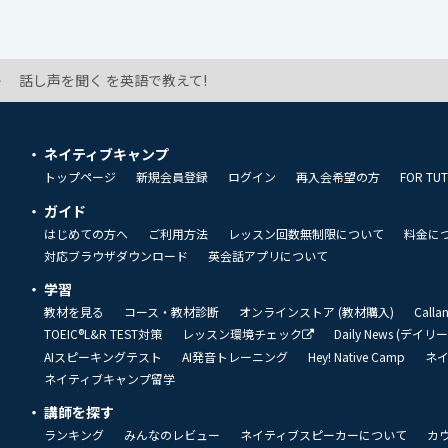
話し声を聞く を英語で教えて!
ネイティブキャンプ
トップページ
新規会員登録
ログイン
再入会希望の方
FOR TU
ガイド
はじめての方へ
ご利用方法
レッスン回数無制限について
料金に
対応ブラウザダウンロード
英会話アプリについて
学習
教材を見る
コース・教材診断
オンラインストア (教材購入)
Call
TOEIC®L&R TEST対策
レッスン環境チェック
Daily News (デイ
AIスピーキングテスト
AI発音トレーニング
Hey! Native Camp
ネ
ネイティブキャンプ留学
講師を探す
ランキング
みんなのレビュー
ネイティブスピーカーについて
カ