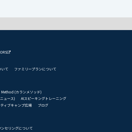
TORS
ついて
ファミリープランについて
an Method (カランメソッド)
リーニュース)
AIスピーキングトレーニング
イティブキャンプ広場
ブログ
ウンセリングについて