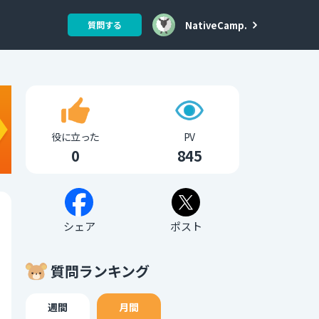
NativeCamp.
質問する
役に立った
PV
0
845
シェア
ポスト
質問ランキング
週間
月間