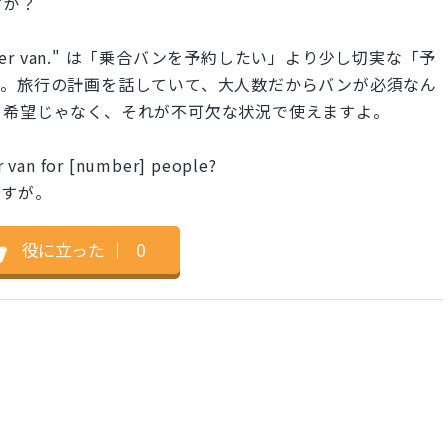
すか？
passenger van." は「乗合バンを予約したい」より少し切実な「予
す。旅行の計画を話していて、大人数だからバンが必須なん
る希望じゃなく、それが不可欠な状況で使えますよ。
r van for [number] people?
ですが。
役に立った
｜
0