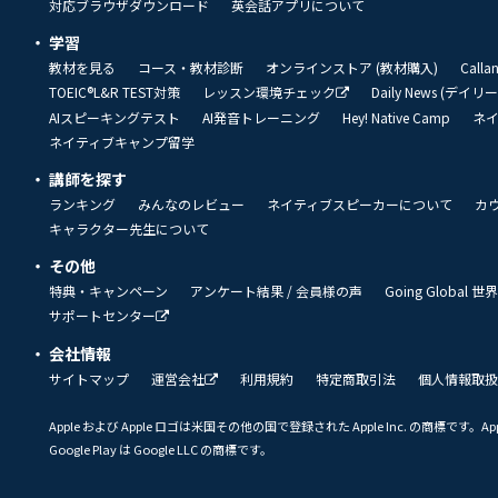
対応ブラウザダウンロード
英会話アプリについて
学習
教材を見る
コース・教材診断
オンラインストア (教材購入)
Call
TOEIC®L&R TEST対策
レッスン環境チェック
Daily News (デイ
AIスピーキングテスト
AI発音トレーニング
Hey! Native Camp
ネ
ネイティブキャンプ留学
講師を探す
ランキング
みんなのレビュー
ネイティブスピーカーについて
カ
キャラクター先生について
その他
特典・キャンペーン
アンケート結果 / 会員様の声
Going Global
サポートセンター
会社情報
サイトマップ
運営会社
利用規約
特定商取引法
個人情報取扱
Apple および Apple ロゴは米国その他の国で登録された Apple Inc. の商標です。App 
Google Play は Google LLC の商標です。