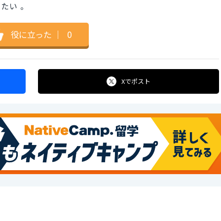
たい 。
役に立った
｜
0
Xで
ポスト