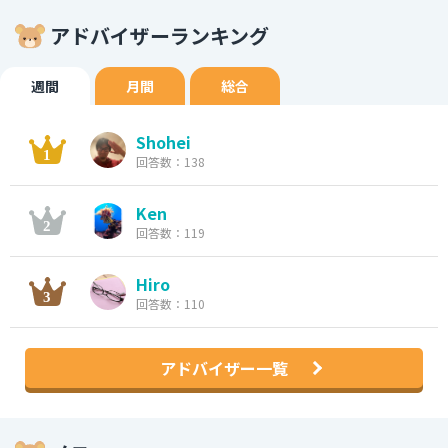
アドバイザーランキング
週間
月間
総合
Shohei
回答数：138
Ken
回答数：119
Hiro
回答数：110
アドバイザー一覧