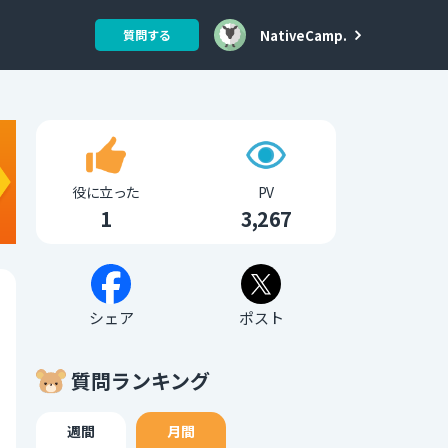
NativeCamp.
質問する
役に立った
PV
1
3,267
シェア
ポスト
質問ランキング
週間
月間