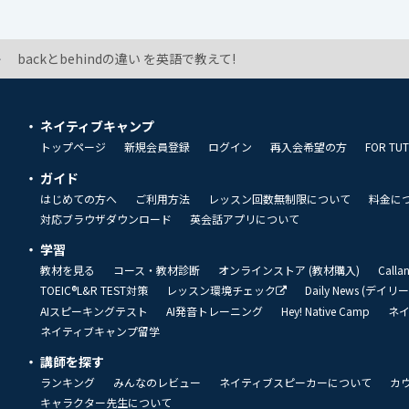
backとbehindの違い を英語で教えて!
ネイティブキャンプ
トップページ
新規会員登録
ログイン
再入会希望の方
FOR TU
ガイド
はじめての方へ
ご利用方法
レッスン回数無制限について
料金に
対応ブラウザダウンロード
英会話アプリについて
学習
教材を見る
コース・教材診断
オンラインストア (教材購入)
Call
TOEIC®L&R TEST対策
レッスン環境チェック
Daily News (デイ
AIスピーキングテスト
AI発音トレーニング
Hey! Native Camp
ネ
ネイティブキャンプ留学
講師を探す
ランキング
みんなのレビュー
ネイティブスピーカーについて
カ
キャラクター先生について