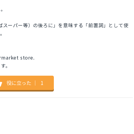
い。
例えばスーパー等）の後ろに」を意味する「前置詞」として使
す。
rmarket store.
ます。
役に立った
｜
1