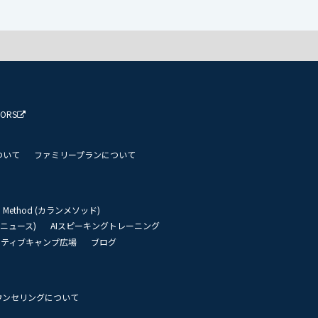
TORS
ついて
ファミリープランについて
an Method (カランメソッド)
リーニュース)
AIスピーキングトレーニング
イティブキャンプ広場
ブログ
ウンセリングについて