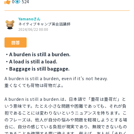
0
524
Yamanoさん
ネイティブキャンプ英会話講師
2024/06/22 00:00
回答
・A burden is still a burden.
・A load is still a load.
・Baggage is still baggage.
A burden is still a burden, even if it's not heavy.
重くなくても荷物は荷物だよ。
A burden is still a burden.は、日本語で「重荷は重荷だ」と
いう意味です。たとえ小さな問題や困難であっても、それが負
担であることには変わりないというニュアンスを持ちます。こ
のフレーズは、他人が自分の悩みや問題を軽視しようとする場
合に、自分の感じている負担が現実であり、無視できないもの
であることを強調する際に使えます。例えば、友人が「それく