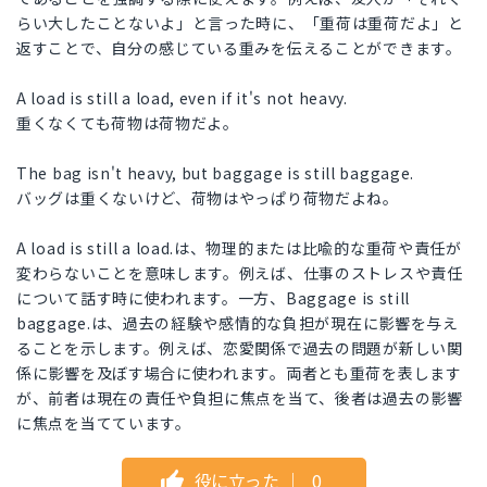
らい大したことないよ」と言った時に、「重荷は重荷だよ」と
返すことで、自分の感じている重みを伝えることができます。
A load is still a load, even if it's not heavy.
重くなくても荷物は荷物だよ。
The bag isn't heavy, but baggage is still baggage.
バッグは重くないけど、荷物はやっぱり荷物だよね。
A load is still a load.は、物理的または比喩的な重荷や責任が
変わらないことを意味します。例えば、仕事のストレスや責任
について話す時に使われます。一方、Baggage is still
baggage.は、過去の経験や感情的な負担が現在に影響を与え
ることを示します。例えば、恋愛関係で過去の問題が新しい関
係に影響を及ぼす場合に使われます。両者とも重荷を表します
が、前者は現在の責任や負担に焦点を当て、後者は過去の影響
に焦点を当てています。
役に立った
｜
0