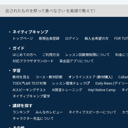
出されたものを黙って食べなさい を英語で教えて!
ネイティブキャンプ
トップページ
新規会員登録
ログイン
再入会希望の方
FOR TU
ガイド
はじめての方へ
ご利用方法
レッスン回数無制限について
料金に
対応ブラウザダウンロード
英会話アプリについて
学習
教材を見る
コース・教材診断
オンラインストア (教材購入)
Call
TOEIC®L&R TEST対策
レッスン環境チェック
Daily News (デイ
AIスピーキングテスト
AI発音トレーニング
Hey! Native Camp
ネ
ネイティブキャンプ留学
講師を探す
ランキング
みんなのレビュー
ネイティブスピーカーについて
カ
キャラクター先生について
その他