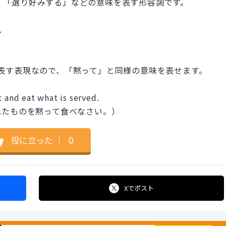
する」「選り好みする」などの意味を表す形容詞です。
.
意味を表す表現なので、「黙って」と同様の意味を表せます。
t and eat what is served.
れたものを黙って食べなさい。）
役に立った
｜
0
Xで
ポスト