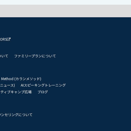
TORS
ついて
ファミリープランについて
an Method (カランメソッド)
リーニュース)
AIスピーキングトレーニング
イティブキャンプ広場
ブログ
ウンセリングについて