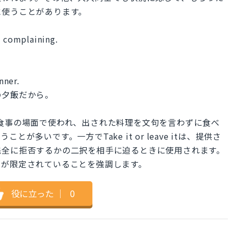
に使うことがあります。
p complaining.
nner.
の夕飯だから。
f youは、特に食事の場面で使われ、出された料理を文句を言わずに食べ
多いです。一方でTake it or leave itは、提供さ
完全に拒否するかの二択を相手に迫るときに使用されます。
肢が限定されていることを強調します。
役に立った
｜
0