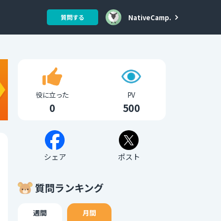
NativeCamp.
質問する
役に立った
PV
0
500
シェア
ポスト
質問ランキング
週間
月間