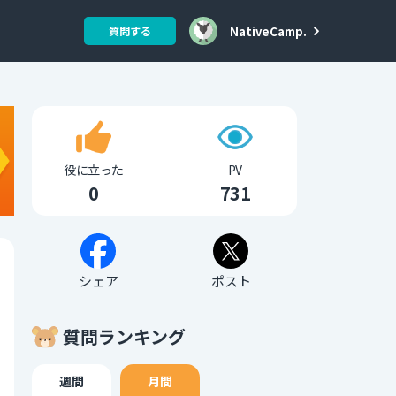
NativeCamp.
質問する
役に立った
PV
0
731
シェア
ポスト
質問ランキング
週間
月間