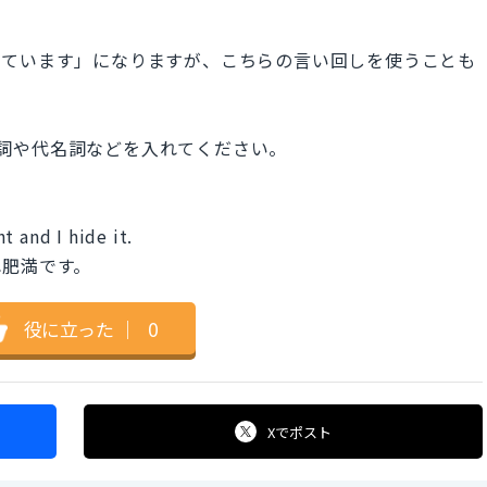
しています」になりますが、こちらの言い回しを使うことも
の名詞や代名詞などを入れてください。
t and I hide it.
れ肥満です。
役に立った
｜
0
Xで
ポスト