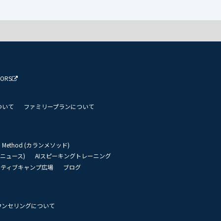
TORS
ついて
ファミリープランについて
an Method (カランメソッド)
リーニュース)
AIスピーキングトレーニング
イティブキャンプ広場
ブログ
ウンセリングについて