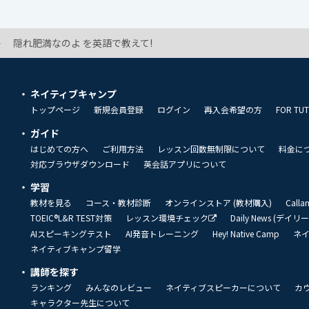
隠れ肥満なのよ を英語で教えて!
ネイティブキャンプ
トップページ
新規会員登録
ログイン
再入会希望の方
FOR TU
ガイド
はじめての方へ
ご利用方法
レッスン回数無制限について
料金に
対応ブラウザダウンロード
英会話アプリについて
学習
教材を見る
コース・教材診断
オンラインストア (教材購入)
Call
TOEIC®L&R TEST対策
レッスン環境チェック
Daily News (デイ
AIスピーキングテスト
AI発音トレーニング
Hey! Native Camp
ネ
ネイティブキャンプ留学
講師を探す
ランキング
みんなのレビュー
ネイティブスピーカーについて
カ
キャラクター先生について