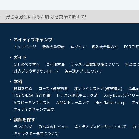
好きな男性に冷めた瞬間 を英語で教えて!
ネイティブキャンプ
トップページ
新規会員登録
ログイン
再入会希望の方
FOR TU
ガイド
はじめての方へ
ご利用方法
レッスン回数無制限について
料金に
対応ブラウザダウンロード
英会話アプリについて
学習
教材を見る
コース・教材診断
オンラインストア (教材購入)
Call
TOEIC®L&R TEST対策
レッスン環境チェック
Daily News (デイ
AIスピーキングテスト
AI発音トレーニング
Hey! Native Camp
ネ
ネイティブキャンプ留学
講師を探す
ランキング
みんなのレビュー
ネイティブスピーカーについて
カ
キャラクター先生について