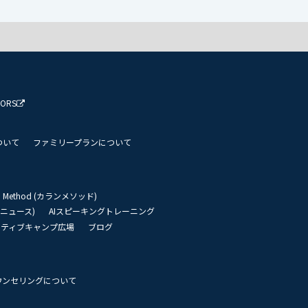
TORS
ついて
ファミリープランについて
an Method (カランメソッド)
リーニュース)
AIスピーキングトレーニング
イティブキャンプ広場
ブログ
ウンセリングについて