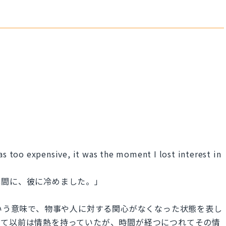
 too expensive, it was the moment I lost interest in
瞬間に、彼に冷めました。」
った」という意味で、物事や人に対する関心がなくなった状態を表し
して以前は情熱を持っていたが、時間が経つにつれてその情