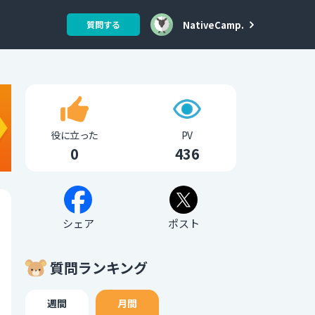
NativeCamp.
質問する
役に立った
PV
0
436
シェア
ポスト
質問ランキング
週間
月間