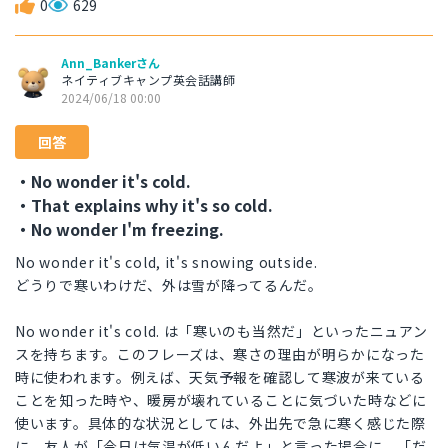
0
629
Ann_Bankerさん
ネイティブキャンプ英会話講師
2024/06/18 00:00
回答
・No wonder it's cold.
・That explains why it's so cold.
・No wonder I'm freezing.
No wonder it's cold, it's snowing outside.
どうりで寒いわけだ、外は雪が降ってるんだ。
No wonder it's cold. は「寒いのも当然だ」といったニュアン
スを持ちます。このフレーズは、寒さの理由が明らかになった
時に使われます。例えば、天気予報を確認して寒波が来ている
ことを知った時や、暖房が壊れていることに気づいた時などに
使います。具体的な状況としては、外出先で急に寒く感じた際
に、友人が「今日は気温が低いんだよ」と言った場合に、「だ