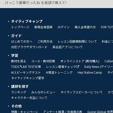
けっこう豪華だったね を英語で教えて!
ネイティブキャンプ
トップページ
新規会員登録
ログイン
再入会希望の方
FOR TU
ガイド
はじめての方へ
ご利用方法
レッスン回数無制限について
料金に
対応ブラウザダウンロード
英会話アプリについて
学習
教材を見る
コース・教材診断
オンラインストア (教材購入)
Call
TOEIC®L&R TEST対策
レッスン環境チェック
Daily News (デイ
AIスピーキングテスト
AI発音トレーニング
Hey! Native Camp
ネ
ネイティブキャンプ留学
講師を探す
ランキング
みんなのレビュー
ネイティブスピーカーについて
カ
キャラクター先生について
その他
特典・キャンペーン
アンケート結果 / 会員様の声
Going Global