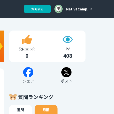
NativeCamp.
質問する
役に立った
PV
0
408
シェア
ポスト
質問ランキング
週間
月間