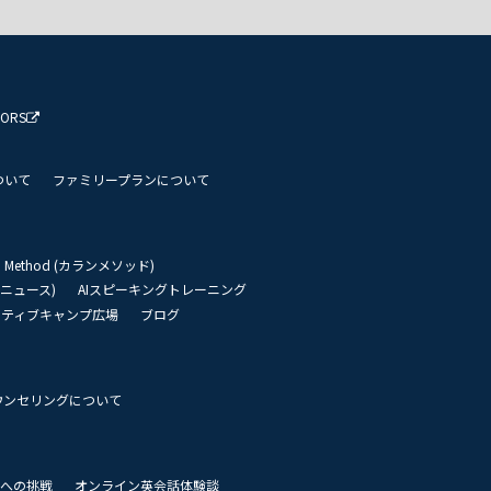
TORS
ついて
ファミリープランについて
an Method (カランメソッド)
リーニュース)
AIスピーキングトレーニング
イティブキャンプ広場
ブログ
ウンセリングについて
 世界への挑戦
オンライン英会話体験談