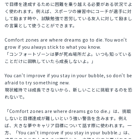
で目標を達成するために困難を乗り越える必要がある状況でよ
く使われます。例えば、スポーツの練習中にコーチが選手に対
して励ます時や、試験勉強で苦労している友人に対して励まし
の言葉として使うことができます。
Comfort zones are where dreams go to die. You won't
grow if you always stick to what you know.
「コンフォートゾーンは夢が死ぬ場所だよ。いつも知っている
ことだけに固執していたら成長しないよ。」
You can't improve if you stay in your bubble, so don't be
afraid to try something new.
現状維持では成長できないから、新しいことに挑戦するのを恐
れないで。
「Comfort zones are where dreams go to die.」は、挑戦
しないと目標達成が難しいという強い警告を含みます。例え
ば、大きな夢やキャリア目標について話す際に使われます。一
方、「You can't improve if you stay in your bubble.」は、