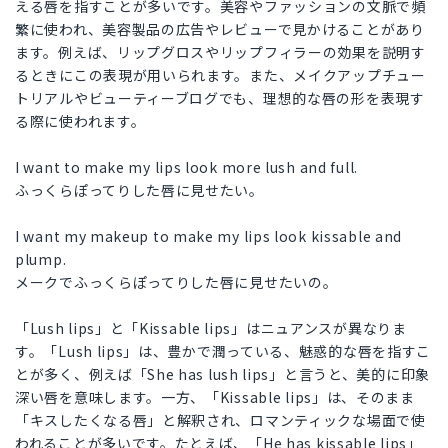
える唇を指すことが多いです。美容やファッションの文脈で頻
繁に使われ、美容製品の広告やレビューで見かけることがあり
ます。例えば、リップグロスやリップフィラーの効果を説明す
るときにこの表現が用いられます。また、メイクアップチュー
トリアルやビューティーブログでも、理想的な唇の形を表現す
る際に使われます。
I want to make my lips look more lush and full.
ふっくらぽってりした唇に見せたい。
I want my makeup to make my lips look kissable and
plump.
メークでふっくらぽってりした唇に見せたいの。
「Lush lips」と「Kissable lips」はニュアンスが異なりま
す。「Lush lips」は、豊かで潤っている、魅惑的な唇を指すこ
とが多く、例えば「She has lush lips」と言うと、美的に印象
深い唇を意味します。一方、「Kissable lips」は、そのまま
「キスしたくなる唇」と解釈され、ロマンティックな場面で使
われることが多いです。たとえば、「He has kissable lips」