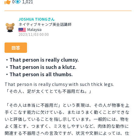
0
1,021
JOSHUA TIONGさん
ネイティブキャンプ英会話講師
Malaysia
2023/11/03 00:00
回答
・That person is really clumsy.
・That person is such a klutz.
・That person is all thumbs.
That person is really clumsy with such thick legs.
「その人、足が太くてとても不器用だね。」
「その人は本当に不器用だ」という表現は、その人が物事を上
手くこなす能力に欠けている、またはうまく動くことができな
いと評価していることを指し示しています。一般的には、物を
よく落とす、つまずく、ミスをしやすいなど、肉体的な動作に
関連する不器用さへの言及ですが、状況や文脈によっては、仕