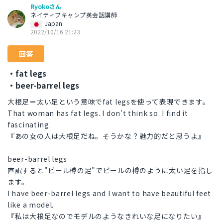
Ryokoさん
ネイティブキャンプ英会話講師
Japan
2022/10/16 21:23
回答
・fat legs
・beer-barrel legs
大根足＝太い足という意味でfat legsを使って表現できます。
That woman has fat legs. I don't think so. I find it
fascinating.
『あの女の人は大根足だね。そうかな？魅力的だと思うよ』
beer-barrel legs
直訳すると"ビール樽の足"でビールの樽のように太い足を指し
ます。
I have beer-barrel legs and I want to have beautiful feet
like a model.
『私は大根足なのでモデルのようなきれいな足になりたい』