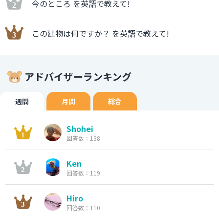
今のところ を英語で教えて!
この建物は何ですか？ を英語で教えて!
アドバイザーランキング
週間
月間
総合
Shohei
回答数：138
Ken
回答数：119
Hiro
回答数：110