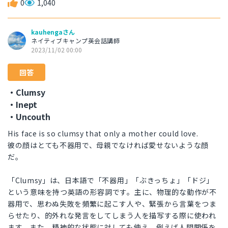
0
1,040
kauhengaさん
ネイティブキャンプ英会話講師
2023/11/02 00:00
回答
・Clumsy
・Inept
・Uncouth
His face is so clumsy that only a mother could love.
彼の顔はとても不器用で、母親でなければ愛せないような顔
だ。
「Clumsy」は、日本語で「不器用」「ぶきっちょ」「ドジ」
という意味を持つ英語の形容詞です。主に、物理的な動作が不
器用で、思わぬ失敗を頻繁に起こす人や、緊張から言葉をつま
らせたり、的外れな発言をしてしまう人を描写する際に使われ
ます。また、精神的な状態に対しても使え、例えば人間関係を