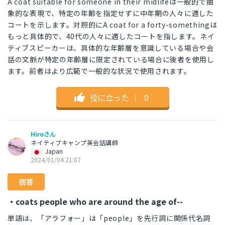
A coat suitable for someone in their midlifeは一般的で抽
象的な表現で、特定の年齢を指定せずに中年期の人々に適した
コートを示します。対照的にA coat for a forty-somethingは
もっと具体的で、40代の人々に適したコートを指します。ネイ
ティブスピーカーは、具体的な年齢層を意識している場合や会
話の文脈が特定の年齢層に限定されている場合に後者を使用し
ます。前者はより広範で一般的な状況で使用されます。
役に立った
｜
0
Hiroさん
ネイティブキャンプ英会話講師
Japan
2024/01/04 21:07
回答
・coats people who are around the age of--
単語は、「アラフォー」は「people」を先行詞に関係代名詞