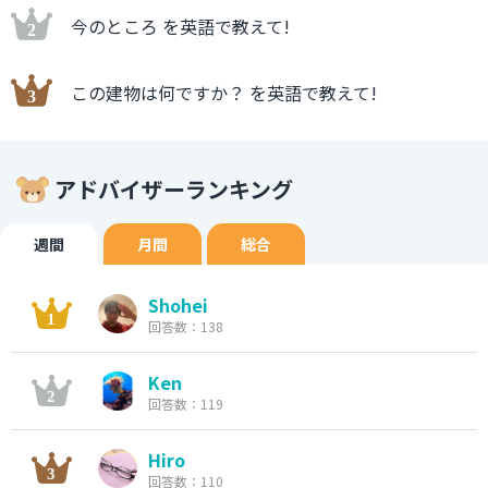
今のところ を英語で教えて!
この建物は何ですか？ を英語で教えて!
アドバイザーランキング
週間
月間
総合
Shohei
回答数：138
Ken
回答数：119
Hiro
回答数：110