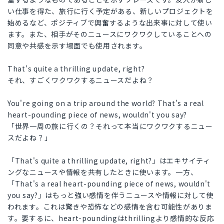
い仕事を得た、旅行に行く予定がある、新しいプロジェクトを
始めるなど、ポジティブで興奮するような出来事に対して使い
ます。また、相手がそのニュースにワクワクしていることへの
同意や共感を示す場面でも使用されます。
That's quite a thrilling update, right?
それ、すごくワクワクするニュースだよね？
You're going on a trip around the world? That's a real
heart-pounding piece of news, wouldn't you say?
「世界一周の旅に行くの？それって本当にワクワクするニュー
スだよね？」
「That's quite a thrilling update, right?」はエキサイティ
ングなニュースや情報を共有したときに使います。一方、
「That's a real heart-pounding piece of news, wouldn't
you say?」はもっと強い感情を伴うニュースや情報に対して使
われます。これは驚きや恐怖などの感情を含む可能性がありま
す。要するに、heart-poundingはthrillingより感情的な反応