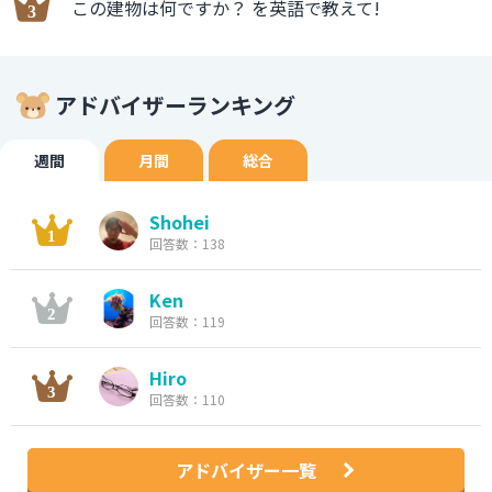
この建物は何ですか？ を英語で教えて!
アドバイザーランキング
週間
月間
総合
Shohei
回答数：138
Ken
回答数：119
Hiro
回答数：110
アドバイザー一覧