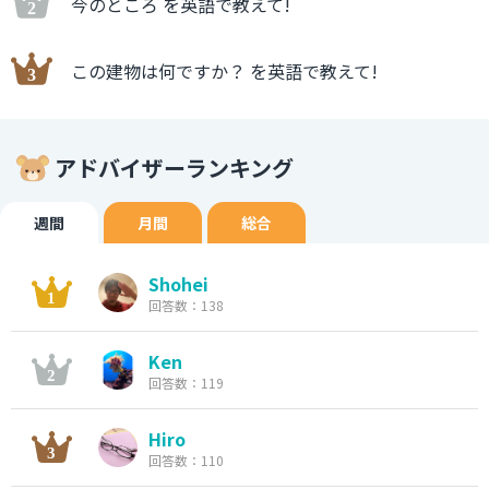
今のところ を英語で教えて!
この建物は何ですか？ を英語で教えて!
アドバイザーランキング
週間
月間
総合
Shohei
回答数：138
Ken
回答数：119
Hiro
回答数：110