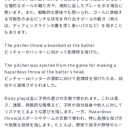
な強烈なボールの蹴り方や、規則に反したプレーを示す場合に
使います。また、戦略的な意味でも用いられ、ゴールに直結す
る可能性のあるピンチな状況を作り出すボールの動き（例え
ば、ディフェンスラインの裏を突く長いパスなど）を指すこと
もあります。
The pitcher threw a beanball at the batter.
ピッチャーがバッターに向かって危険球を投げた。
The pitcher was ejected from the game for making a
hazardous throw at the batter's head.
ピッチャーはバッターの頭部に向けて危険球を投げたため、試
合から退場させられました。
Risky playは主に子供の遊びの文脈で使われます。これは高
さ、速度、挑戦的な環境など、子供が自分自身や他人に対して
リスクをとるような遊びを指します。一方、Hazardous
throwはスポーツやゲームの文脈で使われ、特に危険な投げ方
や危険な投球を指します。たとえば、野球で投手が野球のルー