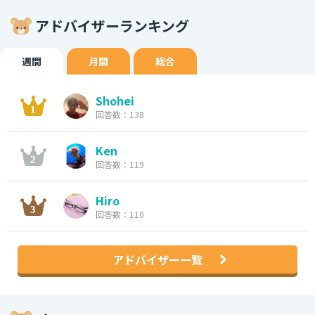
アドバイザーランキング
週間
月間
総合
Shohei
回答数：138
Ken
回答数：119
Hiro
回答数：110
アドバイザー一覧